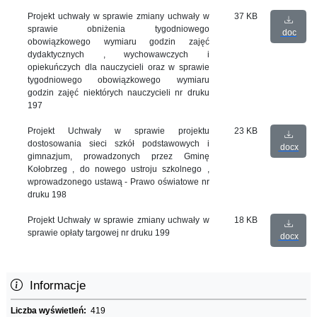
Projekt uchwały w sprawie zmiany uchwały w
37 KB
sprawie obniżenia tygodniowego
doc
obowiązkowego wymiaru godzin zajęć
dydaktycznych , wychowawczych i
opiekuńczych dla nauczycieli oraz w sprawie
tygodniowego obowiązkowego wymiaru
godzin zajęć niektórych nauczycieli nr druku
197
Projekt Uchwały w sprawie projektu
23 KB
dostosowania sieci szkół podstawowych i
docx
gimnazjum, prowadzonych przez Gminę
Kołobrzeg , do nowego ustroju szkolnego ,
wprowadzonego ustawą - Prawo oświatowe nr
druku 198
Projekt Uchwały w sprawie zmiany uchwały w
18 KB
sprawie opłaty targowej nr druku 199
docx
Informacje
Liczba wyświetleń:
419