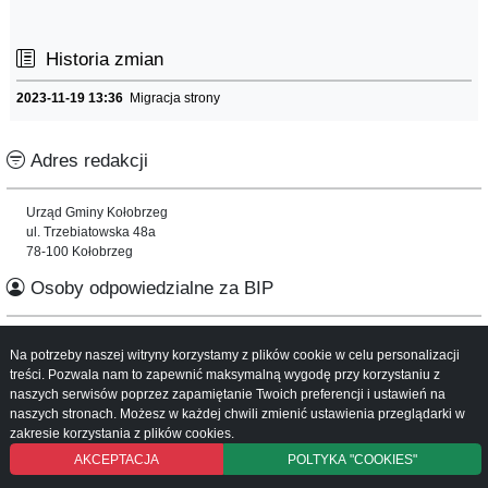
Historia zmian
2023-11-19 13:36
Migracja strony
Adres redakcji
Urząd Gminy Kołobrzeg
ul. Trzebiatowska 48a
78-100 Kołobrzeg
Osoby odpowiedzialne za BIP
Informacje o serwisie
Na potrzeby naszej witryny korzystamy z plików cookie w celu personalizacji
treści. Pozwala nam to zapewnić maksymalną wygodę przy korzystaniu z
naszych serwisów poprzez zapamiętanie Twoich preferencji i ustawień na
Mapa serwisu
naszych stronach. Możesz w każdej chwili zmienić ustawienia przeglądarki w
Instrukcja obsługi
zakresie korzystania z plików cookies.
AKCEPTACJA
POLTYKA "COOKIES"