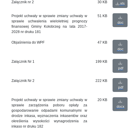
Załącznik nr 2
30 KB
xls
Projekt uchwały w sprawie zmiany uchwały w
51 KB
sprawie uchwalenia wieloletniej prognozy
doc
finansowej Gminy Kołobrzeg na lata 2017-
2028 nr druku 181
Objaśnienia do WPF
47 KB
doc
Załącznik Nr 1
199 KB
pdf
Załącznik Nr 2
222 KB
pdf
Projekt uchwały w sprawie zmiany uchwały w
20 KB
sprawie zarządzenia poboru opłaty za
docx
gospodarowanie odpadami komunalnymi w
drodze inkasa, wyznaczenia inkasentów oraz
określenia wysokości wynagrodzenia za
inkaso nr druku 182