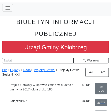
BIULETYN INFORMACJI
PUBLICZNEJ
Urząd Gminy Kołobrzeg
Szukaj
Wyszukaj
BIP
>
Organy
>
Rada
>
Projekty uchwał
>
Projekty Uchwał
A
A
Sesja Nr XXII
Projekt Uchwały w sprawie zmian w budżecie
43 KB
gminy na 2017 rok nr druku 180
doc
Załącznik Nr 1
34 KB
xls