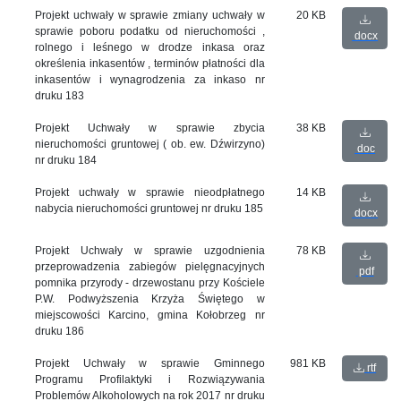
Projekt uchwały w sprawie zmiany uchwały w
20 KB
sprawie poboru podatku od nieruchomości ,
docx
rolnego i leśnego w drodze inkasa oraz
określenia inkasentów , terminów płatności dla
inkasentów i wynagrodzenia za inkaso nr
druku 183
Projekt Uchwały w sprawie zbycia
38 KB
nieruchomości gruntowej ( ob. ew. Dźwirzyno)
doc
nr druku 184
Projekt uchwały w sprawie nieodpłatnego
14 KB
nabycia nieruchomości gruntowej nr druku 185
docx
Projekt Uchwały w sprawie uzgodnienia
78 KB
przeprowadzenia zabiegów pielęgnacyjnych
pdf
pomnika przyrody - drzewostanu przy Kościele
P.W. Podwyższenia Krzyża Świętego w
miejscowości Karcino, gmina Kołobrzeg nr
druku 186
Projekt Uchwały w sprawie Gminnego
981 KB
rtf
Programu Profilaktyki i Rozwiązywania
Problemów Alkoholowych na rok 2017 nr druku