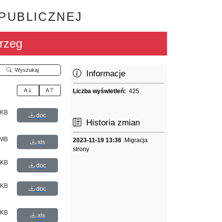
 PUBLICZNEJ
rzeg
Wyszukaj
Informacje
A
A
Liczba wyświetleń:
425
 KB
doc
Historia zmian
 MB
2023-11-19 13:36
Migracja
xls
strony
 KB
doc
 KB
doc
 KB
xls