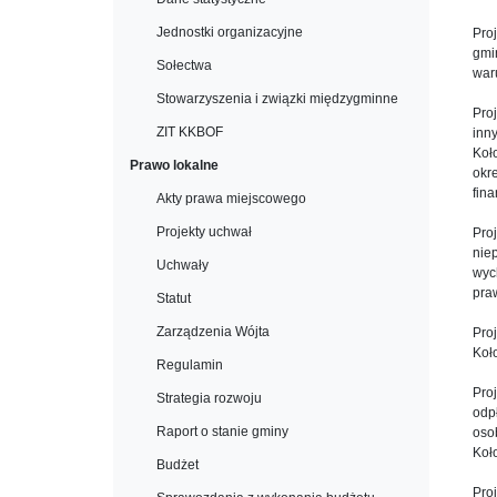
Jednostki organizacyjne
Pro
gmi
Sołectwa
war
Stowarzyszenia i związki międzygminne
Pro
ZIT KKBOF
inn
Koł
Prawo lokalne
okr
fin
Akty prawa miejscowego
Projekty uchwał
Pro
nie
Uchwały
wyc
pra
Statut
Zarządzenia Wójta
Pro
Koł
Regulamin
Pro
Strategia rozwoju
odp
Raport o stanie gminy
oso
Koł
Budżet
Pro