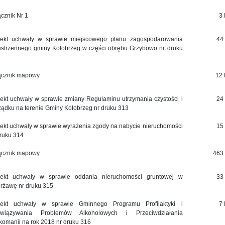
ącznik Nr 1
3
jekt uchwały w sprawie miejscowego planu zagospodarowania
44
estrzennego gminy Kołobrzeg w części obrębu Grzybowo nr druku
ącznik mapowy
12
jekt uchwały w sprawie zmiany Regulaminu utrzymania czystości i
24
ządku na terenie Gminy Kołobrzeg nr druku 313
jekt uchwały w sprawie wyrażenia zgody na nabycie nieruchomości
15
druku 314
ącznik mapowy
463
jekt uchwały w sprawie oddania nieruchomości gruntowej w
33
erżawę nr druku 315
jekt uchwały w sprawie Gminnego Programu Profilaktyki i
7
wiązywania Problemów Alkoholowych i Przeciwdziałania
komanii na rok 2018 nr druku 316