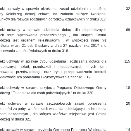
jekt uchwały w sprawie określenia zasad udzielenia z budżetu
32
ny Kołobrzeg dotacji celowej na zadania służące tworzeniu
unków dla rozwoju rodzinnych ogródków działkowych nr druku 317
jekt uchwały w sprawie udzielenia dotacji dla niepublicznych
69
ych form wychowania przedszkolnego , dla których Gmina
obrzeg jest organem rejestrującym , w wysokości innej niż
eślona w art. 21 ust. 3 ustawy z dnia 27 października 2017 r. o
ansowaniu zadań oświatowych nr druku 318
jekt uchwały w sprawie trybu udzielania i rozliczania dotacji dla
115
publicznych szkół, przedszkoli i niepublicznych innych form
howania przedszkolnego oraz trybu przeprowadzania kontroli
widłowości ich pobierania i wykorzystywania nr druku 319
jekt uchwały w sprawie przyjęcia Programu Osłonowego Gminy
18
obrzeg " Teleopieka dla osób potrzebujących " nr druku 320
jekt uchwały w sprawie szczegółowych zasad ponoszenia
20
łatności za pobyt w ośrodkach wsparcia udzielających schronienia
bom bezdomnym , dla których właściwą miejscowo jest Gmina
obrzeg nr druku 321
jekt uchwały w sprawie przyjęcia Gminnego Programu Wspierania
14