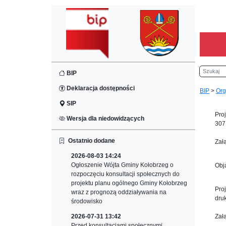
Szukaj
BIP
Deklaracja dostępności
BIP
>
Org
SIP
Pro
Wersja dla niedowidzących
307
Ostatnio dodane
Zał
2026-08-03 14:24
Ogłoszenie Wójta Gminy Kołobrzeg o
Obj
rozpoczęciu konsultacji społecznych do
projektu planu ogólnego Gminy Kołobrzeg
Pro
wraz z prognozą oddziaływania na
dru
środowisko
2026-07-31 13:42
Zał
Przed konsultacjami społecznymi