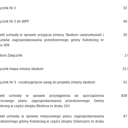
ącznik Nr 2
32
ącznik Nr 2 do WPF
49
jekt uchwały w sprawie przyjęcia zmiany Studium uwarunkowań i
35
runków zagospodarowania przestrzennego gminy Kołobrzeg nr
ku 309
dium Załącznik
2
ącznik mapa zmiany studium
31
ącznik Nr 3 - rozstrzygnięcie uwag do projektu zmiany studium
31
jekt uchwały w sprawie przystąpienia do sporządzenia
838
jscowego planu zagospodarowania przestrzennego Gminy
obrzeg w części obrębu Błotnica nr druku 310
jekt uchwały w sprawie miejscowego planu zagospodarowania
47
estrzennego gminy Kołobrzeg w części obrębu Dźwirzyno nr druku