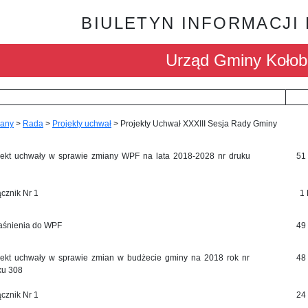
BIULETYN INFORMACJI
Urząd Gminy Kołob
any
>
Rada
>
Projekty uchwał
>
Projekty Uchwał XXXIII Sesja Rady Gminy
jekt uchwały w sprawie zmiany WPF na lata 2018-2028 nr druku
51
ącznik Nr 1
1
aśnienia do WPF
49
jekt uchwały w sprawie zmian w budżecie gminy na 2018 rok nr
48
ku 308
ącznik Nr 1
24