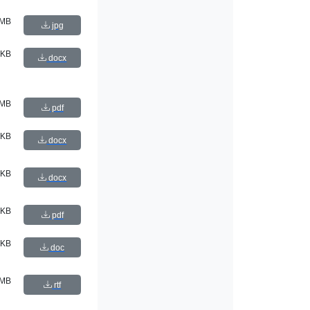
 MB
jpg
 KB
docx
 MB
pdf
 KB
docx
 KB
docx
 KB
pdf
 KB
doc
 MB
rtf