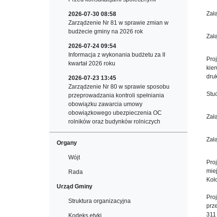
Zał
2026-07-30 08:58
Zarządzenie Nr 81 w sprawie zmian w
budżecie gminy na 2026 rok
Zał
2026-07-24 09:54
Informacja z wykonania budżetu za II
Pro
kwartał 2026 roku
kie
dru
2026-07-23 13:45
Zarządzenie Nr 80 w sprawie sposobu
Stu
przeprowadzania kontroli spełniania
obowiązku zawarcia umowy
obowiązkowego ubezpieczenia OC
Zał
rolników oraz budynków rolniczych
Zał
Organy
Wójt
Pro
mie
Rada
Koł
Urząd Gminy
Pro
Struktura organizacyjna
prz
311
Kodeks etyki