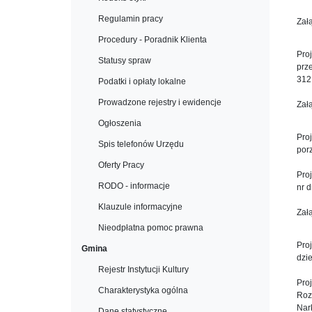
Regulamin pracy
Zał
Procedury - Poradnik Klienta
Pro
Statusy spraw
prz
312
Podatki i opłaty lokalne
Prowadzone rejestry i ewidencje
Zał
Ogłoszenia
Pro
Spis telefonów Urzędu
por
Oferty Pracy
Pro
RODO - informacje
nr 
Klauzule informacyjne
Zał
Nieodpłatna pomoc prawna
Pro
Gmina
dzi
Rejestr Instytucji Kultury
Pro
Charakterystyka ogólna
Roz
Nar
Dane statystyczne