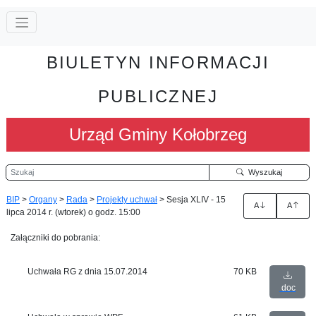
BIULETYN INFORMACJI
PUBLICZNEJ
Urząd Gminy Kołobrzeg
Szukaj
Wyszukaj
BIP
>
Organy
>
Rada
>
Projekty uchwał
>
Sesja XLIV - 15
A
A
lipca 2014 r. (wtorek) o godz. 15:00
Załączniki do pobrania:
Uchwała RG z dnia 15.07.2014
70 KB
doc