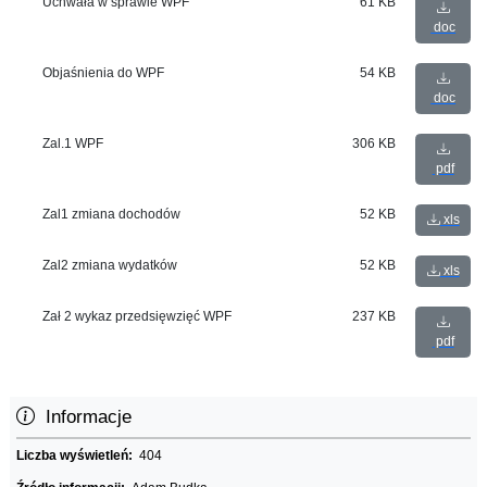
Uchwała w sprawie WPF
61 KB
doc
Objaśnienia do WPF
54 KB
doc
Zal.1 WPF
306 KB
pdf
Zal1 zmiana dochodów
52 KB
xls
Zal2 zmiana wydatków
52 KB
xls
Zał 2 wykaz przedsięwzięć WPF
237 KB
pdf
Informacje
Liczba wyświetleń:
404