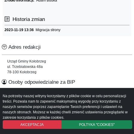
Źródło informacji:
Adam Budka
Historia zmian
2023-11-19 13:36
Migracja strony
Adres redakcji
Urząd Gminy Kołobrzeg
ul. Trzebiatowska 48a
78-100 Kołobrzeg
Osoby odpowiedzialne za BIP
Na potrzeby naszej witryny korzystamy z plików cookie w celu personalizacji
Informacje o serwisie
treści. Pozwala nam to zapewnić maksymalną wygodę przy korzystaniu z
naszych serwisów poprzez zapamiętanie Twoich preferencji i ustawień na
Mapa serwisu
naszych stronach. Możesz w każdej chwili zmienić ustawienia przeglądarki w
Instrukcja obsługi
zakresie korzystania z plików cookies.
AKCEPTACJA
POLTYKA "COOKIES"