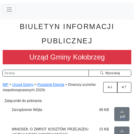
BIULETYN INFORMACJI
PUBLICZNEJ
Urząd Gminy Kołobrzeg
Szukaj
Wyszukaj
BIP
>
Urząd Gminy
>
Poradnik Klienta
>
Dowozy uczniów
A
A
niepełnosprawnych 2020r.
Załączniki do pobrania:
Zarządzenie Wójta
48 KB
pdf
WNIOSEK O ZWROT KOSZTÓW PRZEJAZDU
15 KB