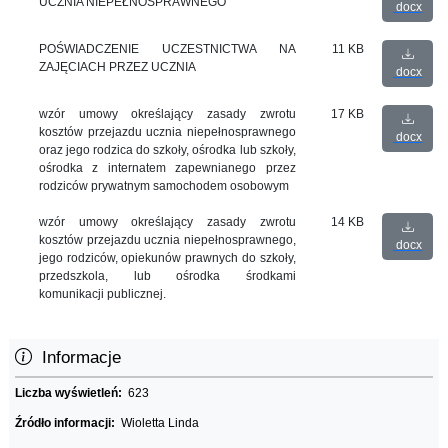
UCZNIA NIEPEŁNOSPRAWNEGO
docx
POŚWIADCZENIE UCZESTNICTWA NA
11 KB
ZAJĘCIACH PRZEZ UCZNIA
docx
wzór umowy określający zasady zwrotu
17 KB
kosztów przejazdu ucznia niepełnosprawnego
docx
oraz jego rodzica do szkoły, ośrodka lub szkoły,
ośrodka z internatem zapewnianego przez
rodziców prywatnym samochodem osobowym
wzór umowy określający zasady zwrotu
14 KB
kosztów przejazdu ucznia niepełnosprawnego,
docx
jego rodziców, opiekunów prawnych do szkoły,
przedszkola, lub ośrodka środkami
komunikacji publicznej.
Informacje
Liczba wyświetleń:
623
Źródło informacji:
Wioletta Linda