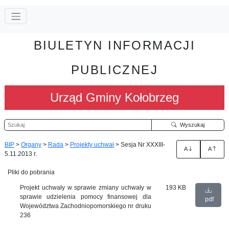
BIULETYN INFORMACJI
PUBLICZNEJ
Urząd Gminy Kołobrzeg
Szukaj
Wyszukaj
BIP
>
Organy
>
Rada
>
Projekty uchwał
>
Sesja Nr XXXIII-
A
A
5.11.2013 r.
Pliki do pobrania
Projekt uchwały w sprawie zmiany uchwały w
193 KB
sprawie udzielenia pomocy finansowej dla
pdf
Województwa Zachodniopomorskiego nr druku
236