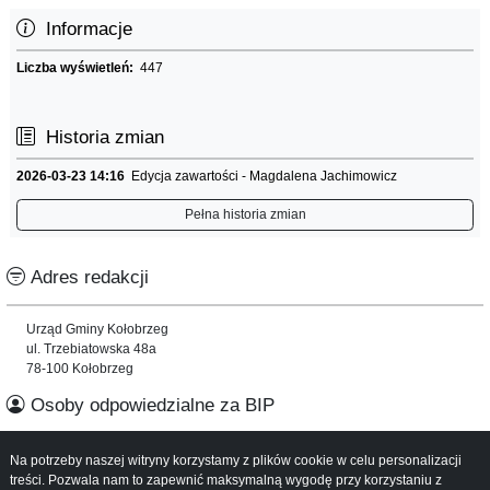
Informacje
Liczba wyświetleń:
447
Historia zmian
2026-03-23 14:16
Edycja zawartości - Magdalena Jachimowicz
Pełna historia zmian
Adres redakcji
Urząd Gminy Kołobrzeg
ul. Trzebiatowska 48a
78-100 Kołobrzeg
Osoby odpowiedzialne za BIP
Informacje o serwisie
Na potrzeby naszej witryny korzystamy z plików cookie w celu personalizacji
treści. Pozwala nam to zapewnić maksymalną wygodę przy korzystaniu z