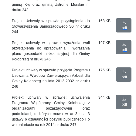
gminą K-g oraz gminą Ustronie Morskie nr
druku 243
Projekt Uchwały w sprawie przystąpienia do
168 KB
Stowarzyszenia Samorządowego S6 nr druku
pdf
244
Projekt uchwały w sprawie wyrażenia woli
197 KB
przystąpienia do opracowania i wdrażania
pdf
planu gospodarki niskoemisyjnej dla Gminy
Kołobrzeg nr druku 245
Projekt uchwały w sprawie przyjęcia Programu
175 KB
Usuwania Wyrobów Zawierających Azbest dla
pdf
Gminy Kołobrzeg na lata 2013-2032 nr druku
246
Projekt uchwały w sprawie: uchwalenia
344 KB
Programu Współpracy Gminy Kołobrzeg z
pdf
organizacjami pozarządowymi oraz
podmiotami, o których mowa w art.3 ust. 3
ustawy o działalności pożytku publicznego i o
wolontariacie na rok 2014 nr druku 247