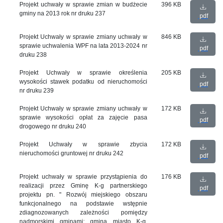
Projekt uchwały w sprawie zmian w budżecie
396 KB
gminy na 2013 rok nr druku 237
pdf
Projekt Uchwały w sprawie zmiany uchwały w
846 KB
sprawie uchwalenia WPF na lata 2013-2024 nr
pdf
druku 238
Projekt Uchwały w sprawie określenia
205 KB
wysokości stawek podatku od nieruchomości
pdf
nr druku 239
Projekt Uchwały w sprawie zmiany uchwały w
172 KB
sprawie wysokości opłat za zajęcie pasa
pdf
drogowego nr druku 240
Projekt Uchwały w sprawie zbycia
172 KB
nieruchomości gruntowej nr druku 242
pdf
Projekt uchwały w sprawie przystąpienia do
176 KB
realizacji przez Gminę K-g partnerskiego
pdf
projektu pn. " Rozwój miejskiego obszaru
funkcjonalnego na podstawie wstępnie
zdiagnozowanych zależności pomiędzy
nadmorskimi gminami: gminą miasto K-g,