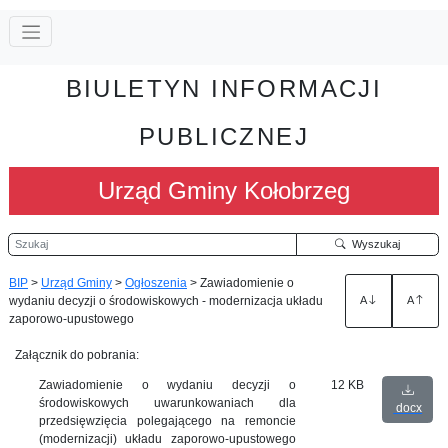
BIULETYN INFORMACJI
PUBLICZNEJ
Urząd Gminy Kołobrzeg
Szukaj
Wyszukaj
BIP
>
Urząd Gminy
>
Ogłoszenia
>
Zawiadomienie o
wydaniu decyzji o środowiskowych - modernizacja układu
A
A
zaporowo-upustowego
Załącznik do pobrania:
Zawiadomienie o wydaniu decyzji o
12 KB
środowiskowych uwarunkowaniach dla
docx
przedsięwzięcia polegającego na remoncie
(modernizacji) układu zaporowo-upustowego