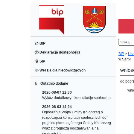
Szukaj
BIP
Deklaracja dostępności
BIP
>
Urz
w Sarbii
SIP
wnios
Wersja dla niedowidzących
do pobr
Ostatnio dodane
wni
2026-08-07 12:30
Wykaz dodatkowy - konsultacje społeczne
2026-08-03 14:24
Ogłoszenie Wójta Gminy Kołobrzeg o
rozpoczęciu konsultacji społecznych do
projektu planu ogólnego Gminy Kołobrzeg
wraz z prognozą oddziaływania na
środowisko