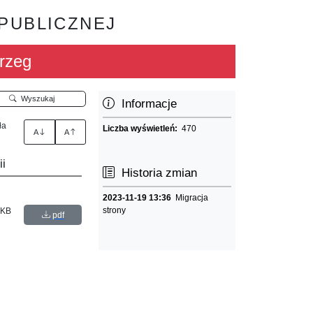
 PUBLICZNEJ
rzeg
Wyszukaj
Informacje
ła
Liczba wyświetleń:
470
A
A
ii
Historia zmian
2023-11-19 13:36
Migracja
strony
 KB
pdf