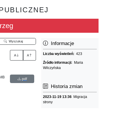
 PUBLICZNEJ
rzeg
Wyszukaj
Informacje
Liczba wyświetleń:
423
A
A
Źródło informacji:
Maria
Wilczyńska
 MB
pdf
Historia zmian
2023-11-19 13:36
Migracja
strony