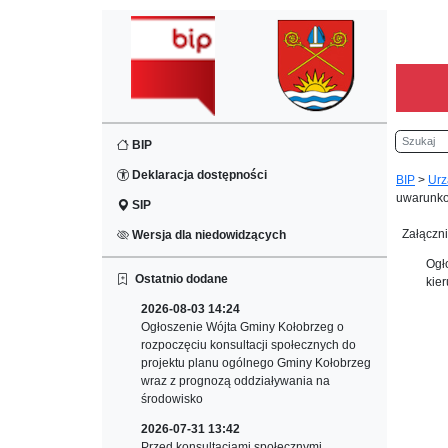
Szukaj
BIP
Deklaracja dostępności
BIP
>
Urz
uwarunko
SIP
Załączni
Wersja dla niedowidzących
Ogł
Ostatnio dodane
kie
2026-08-03 14:24
Ogłoszenie Wójta Gminy Kołobrzeg o
rozpoczęciu konsultacji społecznych do
projektu planu ogólnego Gminy Kołobrzeg
wraz z prognozą oddziaływania na
środowisko
2026-07-31 13:42
Przed konsultacjami społecznymi