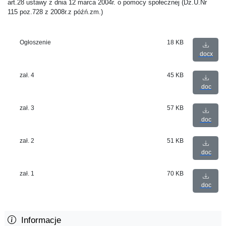
art.28 ustawy z dnia 12 marca 2004r. o pomocy społecznej (Dz.U.Nr
115 poz.728 z 2008r.z późń.zm.)
Ogłoszenie
18 KB
docx
zał. 4
45 KB
doc
zał. 3
57 KB
doc
zał. 2
51 KB
doc
zał. 1
70 KB
doc
Informacje