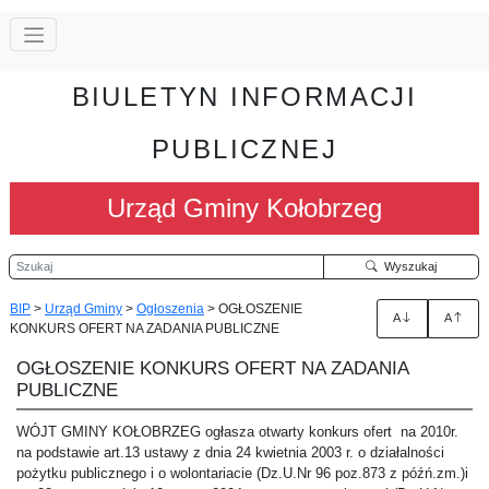
BIULETYN INFORMACJI
PUBLICZNEJ
Urząd Gminy Kołobrzeg
Szukaj
Wyszukaj
BIP
>
Urząd Gminy
>
Ogłoszenia
>
OGŁOSZENIE
A
A
KONKURS OFERT NA ZADANIA PUBLICZNE
OGŁOSZENIE KONKURS OFERT NA ZADANIA
PUBLICZNE
WÓJT GMINY KOŁOBRZEG ogłasza otwarty konkurs ofert na 2010r.
na podstawie art.13 ustawy z dnia 24 kwietnia 2003 r. o działalności
pożytku publicznego i o wolontariacie (Dz.U.Nr 96 poz.873 z późń.zm.)i