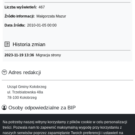
Liczba wyświetleń:
467
Źródło informacji:
Małgorzata Mazur
Data źródła:
2010-01-05 00:00
Historia zmian
2023-11-19 13:36
Migracja strony
Adres redakcji
Urząd Gminy Kołobrzeg
ul. Trzebiatowska 48a
78-100 Kołobrzeg
Osoby odpowiedzialne za BIP
Na potrzeby naszej witryny korzystamy z plików cookie w celu personalizacji
Informacje o serwisie
treści. Pozwala nam to zapewnić maksymalną wygodę przy korzystaniu z
naszych serwisów poprzez zapamiętanie Twoich preferencji i ustawień na