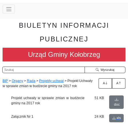
BIULETYN INFORMACJI
PUBLICZNEJ
Urząd Gminy Kołobrzeg
Szukaj
Wyszukaj
BIP
>
Organy
>
Rada
>
Projekty uchwał
>
Projekt Uchwały
A
A
w sprawie zmian w budżecie gminy na 2017 rok
Projekt uchwały w sprawie zmian w budżecie
51 KB
gminy na 2017 rok
doc
Załącznik Nr 1
24 KB
xls