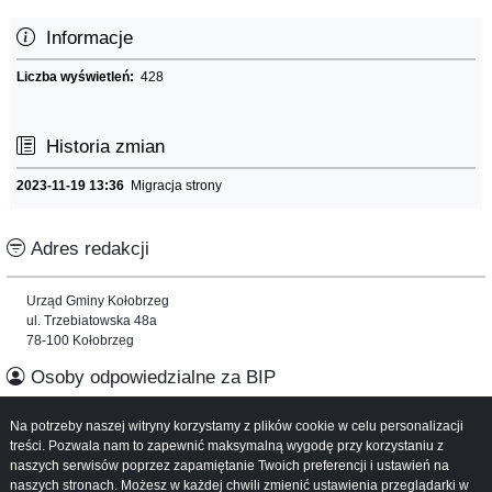
Informacje
Liczba wyświetleń:
428
Historia zmian
2023-11-19 13:36
Migracja strony
Adres redakcji
Urząd Gminy Kołobrzeg
ul. Trzebiatowska 48a
78-100 Kołobrzeg
Osoby odpowiedzialne za BIP
Na potrzeby naszej witryny korzystamy z plików cookie w celu personalizacji
Informacje o serwisie
treści. Pozwala nam to zapewnić maksymalną wygodę przy korzystaniu z
naszych serwisów poprzez zapamiętanie Twoich preferencji i ustawień na
Mapa serwisu
naszych stronach. Możesz w każdej chwili zmienić ustawienia przeglądarki w