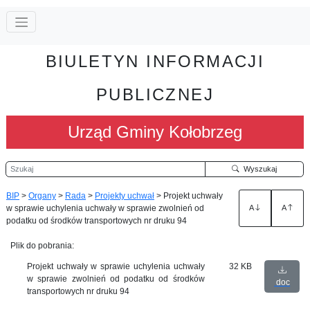
BIULETYN INFORMACJI
PUBLICZNEJ
Urząd Gminy Kołobrzeg
Szukaj
Wyszukaj
BIP
>
Organy
>
Rada
>
Projekty uchwał
>
Projekt uchwały
w sprawie uchylenia uchwały w sprawie zwolnień od
A
A
podatku od środków transportowych nr druku 94
Plik do pobrania:
Projekt uchwały w sprawie uchylenia uchwały
32 KB
w sprawie zwolnień od podatku od środków
doc
transportowych nr druku 94