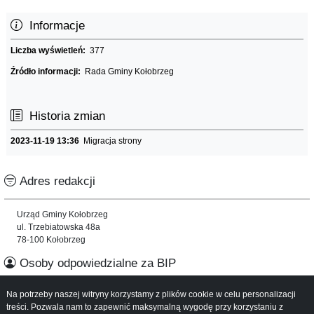
Informacje
Liczba wyświetleń:
377
Źródło informacji:
Rada Gminy Kołobrzeg
Historia zmian
2023-11-19 13:36
Migracja strony
Adres redakcji
Urząd Gminy Kołobrzeg
ul. Trzebiatowska 48a
78-100 Kołobrzeg
Osoby odpowiedzialne za BIP
Na potrzeby naszej witryny korzystamy z plików cookie w celu personalizacji
Informacje o serwisie
treści. Pozwala nam to zapewnić maksymalną wygodę przy korzystaniu z