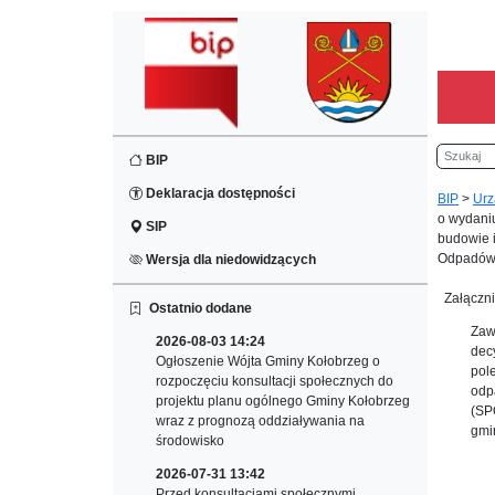
Szukaj
BIP
Deklaracja dostępności
BIP
>
Urz
o wydani
SIP
budowie i
Odpadów
Wersja dla niedowidzących
Załączni
Ostatnio dodane
Zaw
2026-08-03 14:24
dec
Ogłoszenie Wójta Gminy Kołobrzeg o
pol
rozpoczęciu konsultacji społecznych do
odp
projektu planu ogólnego Gminy Kołobrzeg
(SP
wraz z prognozą oddziaływania na
gmi
środowisko
2026-07-31 13:42
Przed konsultacjami społecznymi