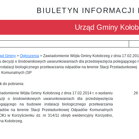
BIULETYN INFORMACJI
Urząd Gminy Kołob
ąd Gminy
>
Ogłoszenia
>
Zawiadomienie Wójta Gminy Kołobrzeg z dnia 17.02.2014
u decyzji o środowiskowych uwarunkowaniach dla przedsięwzięcia polegającego 
nstalacji biologicznego przetwarzania odpadów na terenie Stacji Przeładunkowej
 Komunalnych (SP
k do pobrania:
iadomienie Wójta Gminy Kołobrzeg z dnia 17.02.2014 r. o wydaniu
26
yzji o środowiskowych uwarunkowaniach dla przedsięwzięcia
egającego na budowie instalacji biologicznego przetwarzania
adów na terenie Stacji Przeładunkowej Odpadów Komunalnych
OK) w Korzyścienku dz. nr 314/11 obręb ewidencyjny Korzystno,
na Kołobrzeg.