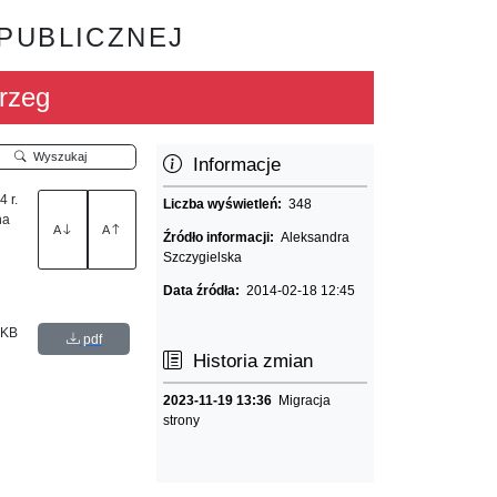
 PUBLICZNEJ
rzeg
Wyszukaj
Informacje
 r.
Liczba wyświetleń:
348
na
A
A
Źródło informacji:
Aleksandra
Szczygielska
Data źródła:
2014-02-18 12:45
 KB
pdf
Historia zmian
2023-11-19 13:36
Migracja
strony