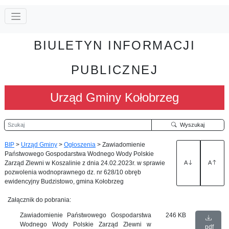
BIULETYN INFORMACJI
PUBLICZNEJ
Urząd Gminy Kołobrzeg
Szukaj
Wyszukaj
BIP
>
Urząd Gminy
>
Ogłoszenia
>
Zawiadomienie
Państwowego Gospodarstwa Wodnego Wody Polskie
Zarząd Zlewni w Koszalinie z dnia 24.02.2023r. w sprawie
A
A
pozwolenia wodnoprawnego dz. nr 628/10 obręb
ewidencyjny Budzistowo, gmina Kołobrzeg
Załącznik do pobrania:
Zawiadomienie Państwowego Gospodarstwa
246 KB
Wodnego Wody Polskie Zarząd Zlewni w
pdf