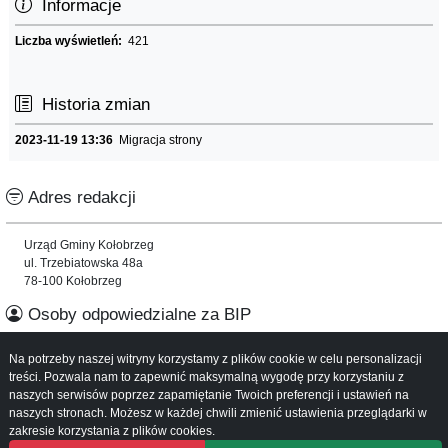
Informacje
Liczba wyświetleń:
421
Historia zmian
2023-11-19 13:36
Migracja strony
Adres redakcji
Urząd Gminy Kołobrzeg
ul. Trzebiatowska 48a
78-100 Kołobrzeg
Osoby odpowiedzialne za BIP
Na potrzeby naszej witryny korzystamy z plików cookie w celu personalizacji
Informacje o serwisie
treści. Pozwala nam to zapewnić maksymalną wygodę przy korzystaniu z
naszych serwisów poprzez zapamiętanie Twoich preferencji i ustawień na
Mapa serwisu
naszych stronach. Możesz w każdej chwili zmienić ustawienia przeglądarki w
Instrukcja obsługi
zakresie korzystania z plików cookies.