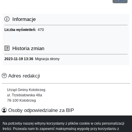
Informacje
Liczba wyświetleń:
470
Historia zmian
2023-11-19 13:36
Migracja strony
Adres redakcji
Urząd Gminy Kołobrzeg
ul. Trzebiatowska 48a
78-100 Kołobrzeg
Osoby odpowiedzialne za BIP
Na potrzeby naszej witryny korzystamy z plików cookie w celu personalizacji
Informacje o serwisie
treści. Pozwala nam to zapewnić maksymalną wygodę przy korzystaniu z