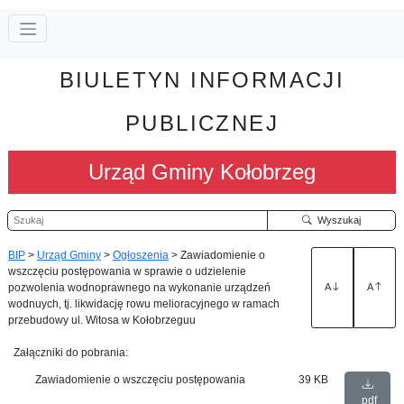
BIULETYN INFORMACJI
PUBLICZNEJ
Urząd Gminy Kołobrzeg
Szukaj
Wyszukaj
BIP
>
Urząd Gminy
>
Ogłoszenia
>
Zawiadomienie o
wszczęciu postępowania w sprawie o udzielenie
pozwolenia wodnoprawnego na wykonanie urządzeń
A
A
wodnuych, tj. likwidację rowu melioracyjnego w ramach
przebudowy ul. Witosa w Kołobrzeguu
Załączniki do pobrania:
Zawiadomienie o wszczęciu postępowania
39 KB
pdf