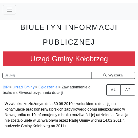
BIULETYN INFORMACJI
PUBLICZNEJ
Urząd Gminy Kołobrzeg
Szukaj
Wyszukaj
BIP
>
Urząd Gminy
>
Ogłoszenia
>
Zawiadomienie o
A
A
braku możliwości przyznania dotacji
W związku ze złożonym dnia 30.09.2010 r. wnioskiem o dotację na
kontynuację prac konserwatorskich zabytkowego domu mieszkalnego w
Nowogardku nr 19 informujemy o braku możliwości jej udzielenia. Dotacja
nie zostało ujęte w uchwalonym przez Radę Gminy w dniu 14.02.2011 r.
budżecie Gminy Kołobrzeg na 2011 r.