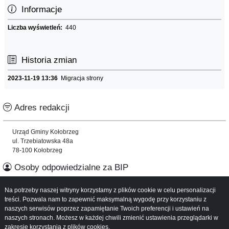
Informacje
Liczba wyświetleń:
440
Historia zmian
2023-11-19 13:36
Migracja strony
Adres redakcji
Urząd Gminy Kołobrzeg
ul. Trzebiatowska 48a
78-100 Kołobrzeg
Osoby odpowiedzialne za BIP
Na potrzeby naszej witryny korzystamy z plików cookie w celu personalizacji
Informacje o serwisie
treści. Pozwala nam to zapewnić maksymalną wygodę przy korzystaniu z
naszych serwisów poprzez zapamiętanie Twoich preferencji i ustawień na
Mapa serwisu
naszych stronach. Możesz w każdej chwili zmienić ustawienia przeglądarki w
Instrukcja obsługi
zakresie korzystania z plików cookies.