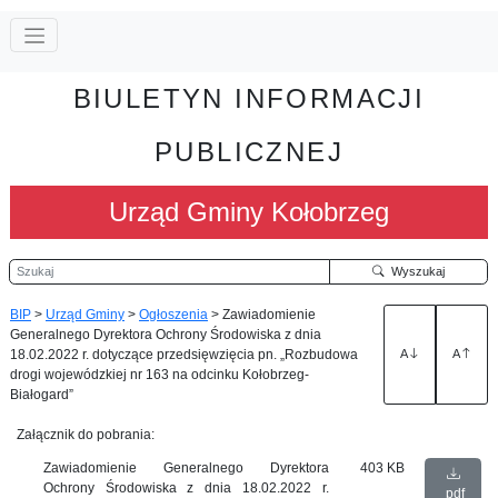
BIULETYN INFORMACJI
PUBLICZNEJ
Urząd Gminy Kołobrzeg
Szukaj
Wyszukaj
BIP
>
Urząd Gminy
>
Ogłoszenia
>
Zawiadomienie
Generalnego Dyrektora Ochrony Środowiska z dnia
18.02.2022 r. dotyczące przedsięwzięcia pn. „Rozbudowa
A
A
drogi wojewódzkiej nr 163 na odcinku Kołobrzeg-
Białogard”
Załącznik do pobrania:
Zawiadomienie Generalnego Dyrektora
403 KB
Ochrony Środowiska z dnia 18.02.2022 r.
pdf