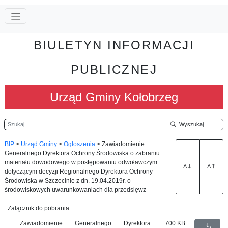
BIULETYN INFORMACJI
PUBLICZNEJ
Urząd Gminy Kołobrzeg
Szukaj
Wyszukaj
BIP
>
Urząd Gminy
>
Ogłoszenia
>
Zawiadomienie
Generalnego Dyrektora Ochrony Środowiska o zabraniu
materiału dowodowego w postępowaniu odwoławczym
A
A
dotyczącym decyzji Regionalnego Dyrektora Ochrony
Środowiska w Szczecinie z dn. 19.04.2019r. o
środowiskowych uwarunkowaniach dla przedsięwz
Załącznik do pobrania:
Zawiadomienie Generalnego Dyrektora
700 KB