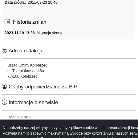
Data źródła:
2011-09-23 20:40
Historia zmian
2023-11-19 13:36
Migracja strony
Adres redakcji
Urząd Gminy Kołobrzeg
ul. Trzebiatowska 48a
78-100 Kołobrzeg
Osoby odpowiedzialne za BIP
Informacje o serwisie
Mapa serwisu
Instrukcja obsługi
Na potrzeby naszej witryny korzystamy z plików cookie w celu personalizacji treśc
Pozwala nam to zapewnić maksymalną wygodę przy korzystaniu z naszych serw