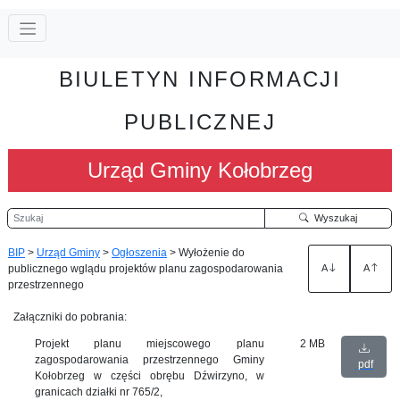
BIULETYN INFORMACJI
PUBLICZNEJ
Urząd Gminy Kołobrzeg
Szukaj
Wyszukaj
BIP
>
Urząd Gminy
>
Ogłoszenia
>
Wyłożenie do
publicznego wglądu projektów planu zagospodarowania
A
A
przestrzennego
Załączniki do pobrania:
Projekt planu miejscowego planu
2 MB
zagospodarowania przestrzennego Gminy
pdf
Kołobrzeg w części obrębu Dźwirzyno, w
granicach działki nr 765/2,