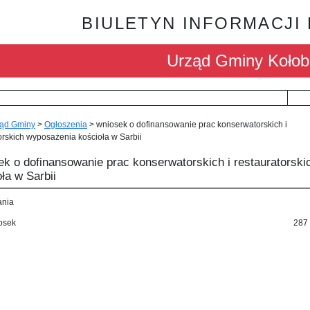
BIULETYN INFORMACJI
Urząd Gminy Kołob
ąd Gminy
>
Ogłoszenia
>
wniosek o dofinansowanie prac konserwatorskich i
orskich wyposażenia kościoła w Sarbii
ek o dofinansowanie prac konserwatorskich i restauratorsk
ła w Sarbii
ania
osek
287