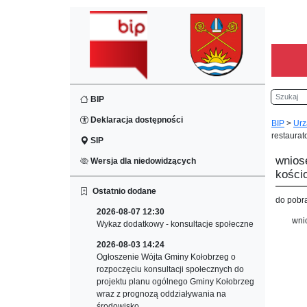
Szukaj
BIP
Deklaracja dostępności
BIP
>
Urz
restaurat
SIP
wnios
Wersja dla niedowidzących
kościo
Ostatnio dodane
do pobr
2026-08-07 12:30
wni
Wykaz dodatkowy - konsultacje społeczne
2026-08-03 14:24
Ogłoszenie Wójta Gminy Kołobrzeg o
rozpoczęciu konsultacji społecznych do
projektu planu ogólnego Gminy Kołobrzeg
wraz z prognozą oddziaływania na
środowisko