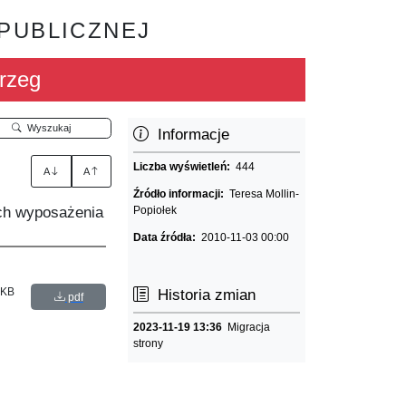
 PUBLICZNEJ
rzeg
Wyszukaj
Informacje
Liczba wyświetleń:
444
A
A
Źródło informacji:
Teresa Mollin-
ich wyposażenia
Popiołek
Data źródła:
2010-11-03 00:00
 KB
Historia zmian
pdf
2023-11-19 13:36
Migracja
strony