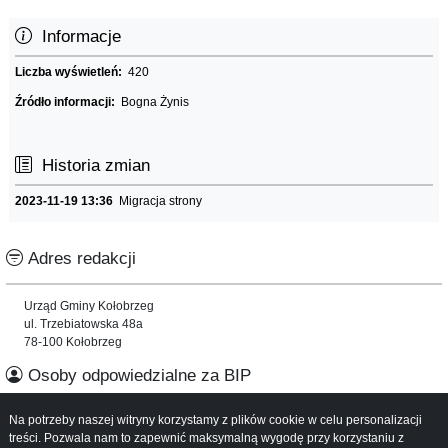
Informacje
Liczba wyświetleń:
420
Źródło informacji:
Bogna Żynis
Historia zmian
2023-11-19 13:36
Migracja strony
Adres redakcji
Urząd Gminy Kołobrzeg
ul. Trzebiatowska 48a
78-100 Kołobrzeg
Osoby odpowiedzialne za BIP
Na potrzeby naszej witryny korzystamy z plików cookie w celu personalizacji
Informacje o serwisie
treści. Pozwala nam to zapewnić maksymalną wygodę przy korzystaniu z