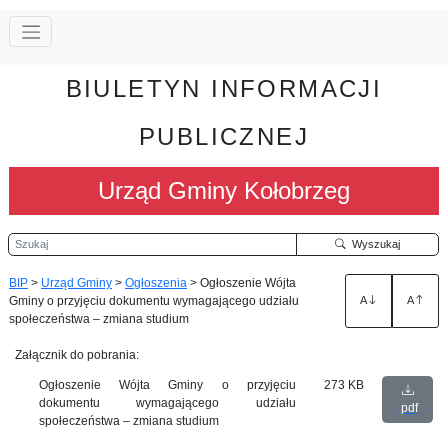
BIULETYN INFORMACJI
PUBLICZNEJ
Urząd Gminy Kołobrzeg
Szukaj
Wyszukaj
BIP
>
Urząd Gminy
>
Ogłoszenia
>
Ogłoszenie Wójta
Gminy o przyjęciu dokumentu wymagającego udziału
A
A
społeczeństwa – zmiana studium
Załącznik do pobrania:
Ogłoszenie Wójta Gminy o przyjęciu
273 KB
dokumentu wymagającego udziału
pdf
społeczeństwa – zmiana studium