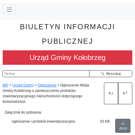
BIULETYN INFORMACJI
PUBLICZNEJ
Urząd Gminy Kołobrzeg
Szukaj
Wyszukaj
BIP
>
Urząd Gminy
>
Ogłoszenia
>
Ogłoszenie Wójta
Gminy Kołobrzeg o zamieszczeniu protokołu
A
A
inwentaryzacyjnego nieruchomości dotyczącego
komunalizacji.
Załącznik do pobrania:
ogłoszenie i protokół inwentaryzacyjny
33 KB
docx