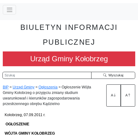
BIULETYN INFORMACJI
PUBLICZNEJ
Urząd Gminy Kołobrzeg
Szukaj
Wyszukaj
BIP
>
Urząd Gminy
>
Ogłoszenia
>
Ogłoszenie Wójta
Gminy Kołobrzeg o przyjęciu zmiany studium
A
A
uwarunkowań i kierunków zagospodarowania
przestrzennego obrębu Kądzielno
Kołobrzeg, 07.09.2011 r.
OGŁOSZENIE
WÓJTA GMINY KOŁOBRZEG