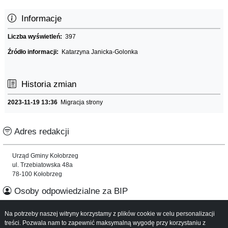
Informacje
Liczba wyświetleń:
397
Źródło informacji:
Katarzyna Janicka-Golonka
Historia zmian
2023-11-19 13:36
Migracja strony
Adres redakcji
Urząd Gminy Kołobrzeg
ul. Trzebiatowska 48a
78-100 Kołobrzeg
Osoby odpowiedzialne za BIP
Na potrzeby naszej witryny korzystamy z plików cookie w celu personalizacji
Informacje o serwisie
treści. Pozwala nam to zapewnić maksymalną wygodę przy korzystaniu z