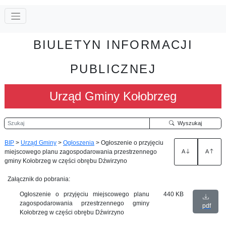
BIULETYN INFORMACJI
PUBLICZNEJ
Urząd Gminy Kołobrzeg
Szukaj
Wyszukaj
BIP
>
Urząd Gminy
>
Ogłoszenia
>
Ogłoszenie o przyjęciu
miejscowego planu zagospodarowania przestrzennego
A
A
gminy Kołobrzeg w części obrębu Dźwirzyno
Załącznik do pobrania:
Ogłoszenie o przyjęciu miejscowego planu
440 KB
zagospodarowania przestrzennego gminy
pdf
Kołobrzeg w części obrębu Dźwirzyno