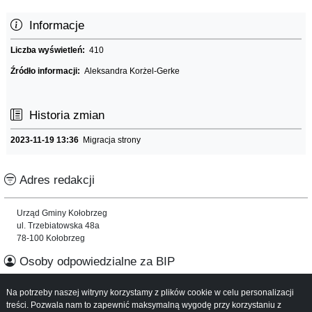
Informacje
Liczba wyświetleń:
410
Źródło informacji:
Aleksandra Korżel-Gerke
Historia zmian
2023-11-19 13:36
Migracja strony
Adres redakcji
Urząd Gminy Kołobrzeg
ul. Trzebiatowska 48a
78-100 Kołobrzeg
Osoby odpowiedzialne za BIP
Na potrzeby naszej witryny korzystamy z plików cookie w celu personalizacji
Informacje o serwisie
treści. Pozwala nam to zapewnić maksymalną wygodę przy korzystaniu z