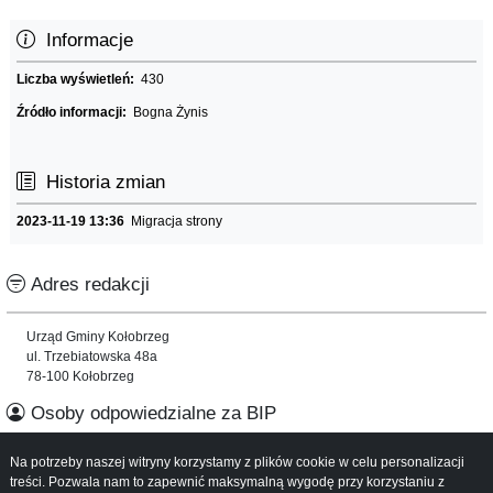
Informacje
Liczba wyświetleń:
430
Źródło informacji:
Bogna Żynis
Historia zmian
2023-11-19 13:36
Migracja strony
Adres redakcji
Urząd Gminy Kołobrzeg
ul. Trzebiatowska 48a
78-100 Kołobrzeg
Osoby odpowiedzialne za BIP
Na potrzeby naszej witryny korzystamy z plików cookie w celu personalizacji
Informacje o serwisie
treści. Pozwala nam to zapewnić maksymalną wygodę przy korzystaniu z