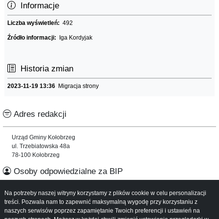
Informacje
Liczba wyświetleń:
492
Źródło informacji:
Iga Kordyjak
Historia zmian
2023-11-19 13:36
Migracja strony
Adres redakcji
Urząd Gminy Kołobrzeg
ul. Trzebiatowska 48a
78-100 Kołobrzeg
Osoby odpowiedzialne za BIP
Na potrzeby naszej witryny korzystamy z plików cookie w celu personalizacji
Informacje o serwisie
treści. Pozwala nam to zapewnić maksymalną wygodę przy korzystaniu z
naszych serwisów poprzez zapamiętanie Twoich preferencji i ustawień na