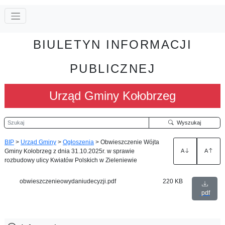
BIULETYN INFORMACJI
PUBLICZNEJ
Urząd Gminy Kołobrzeg
Szukaj
Wyszukaj
BIP
>
Urząd Gminy
>
Ogłoszenia
>
Obwieszczenie Wójta
Gminy Kołobrzeg z dnia 31.10.2025r. w sprawie
A
A
rozbudowy ulicy Kwiatów Polskich w Zieleniewie
obwieszczenieowydaniudecyzji.pdf
220 KB
pdf