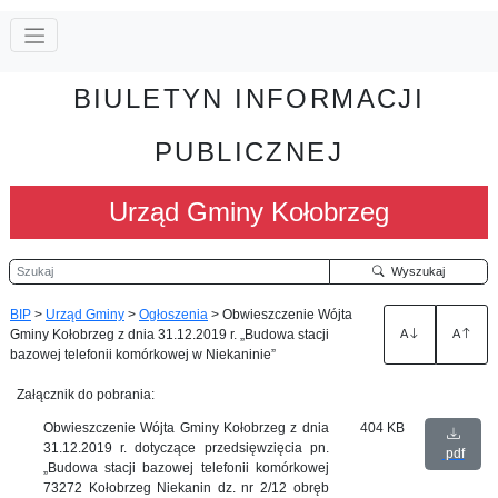
BIULETYN INFORMACJI
PUBLICZNEJ
Urząd Gminy Kołobrzeg
Szukaj
Wyszukaj
BIP
>
Urząd Gminy
>
Ogłoszenia
>
Obwieszczenie Wójta
Gminy Kołobrzeg z dnia 31.12.2019 r. „Budowa stacji
A
A
bazowej telefonii komórkowej w Niekaninie”
Załącznik do pobrania:
Obwieszczenie Wójta Gminy Kołobrzeg z dnia
404 KB
31.12.2019 r. dotyczące przedsięwzięcia pn.
pdf
„Budowa stacji bazowej telefonii komórkowej
73272 Kołobrzeg Niekanin dz. nr 2/12 obręb