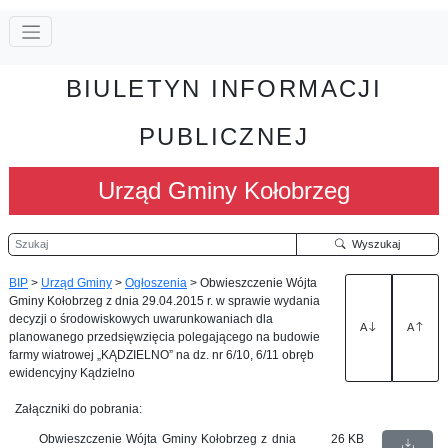
BIULETYN INFORMACJI
PUBLICZNEJ
Urząd Gminy Kołobrzeg
Szukaj
Wyszukaj
BIP
>
Urząd Gminy
>
Ogłoszenia
>
Obwieszczenie Wójta
Gminy Kołobrzeg z dnia 29.04.2015 r. w sprawie wydania
decyzji o środowiskowych uwarunkowaniach dla
A
A
planowanego przedsięwzięcia polegającego na budowie
farmy wiatrowej „KĄDZIELNO” na dz. nr 6/10, 6/11 obręb
ewidencyjny Kądzielno
Załączniki do pobrania:
Obwieszczenie Wójta Gminy Kołobrzeg z dnia
26 KB