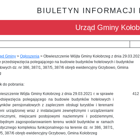
BIULETYN INFORMACJI
Urząd Gminy Kołob
ąd Gminy
>
Ogłoszenia
>
Obwieszczenie Wójta Gminy Kołobrzeg z dnia 29.03.2021
e przedsięwzięcia polegającego na budowie budynków hotelowych i budynków
towych dz. nr 386, 387/1, 387/5, 387/6 obręb ewidencyjny Grzybowo, Gmina
g
k do pobrania:
ieszczenie Wójta Gminy Kołobrzeg z dnia 29.03.2021 r. w sprawie
412
edsięwzięcia polegającego na budowie budynków hotelowych i
ynków pensjonatowych z zapleczem obsługi turystów i terenami
leni urządzonej wraz z instalacjami zewnętrznymi i urządzeniami
hnicznymi, miejscami postojowymi naziemnymi i podziemnymi,
zbędnym zagospodarowaniem terenu wokół budynków w ramach
ystycznego kompleksu funkcjonalnego na terenie dz. nr 386, 387/1,
/5, 387/6 obręb ewidencyjny Grzybowo, Gmina Kołobrzeg