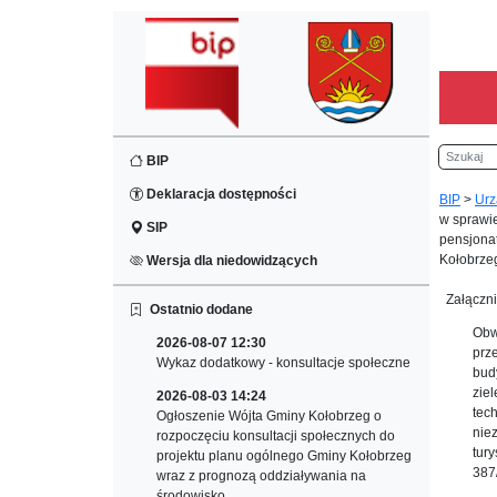
Szukaj
BIP
Deklaracja dostępności
BIP
>
Urz
w sprawi
SIP
pensjona
Kołobrze
Wersja dla niedowidzących
Załączni
Ostatnio dodane
Obw
2026-08-07 12:30
prz
Wykaz dodatkowy - konsultacje społeczne
bud
zie
2026-08-03 14:24
tec
Ogłoszenie Wójta Gminy Kołobrzeg o
nie
rozpoczęciu konsultacji społecznych do
tur
projektu planu ogólnego Gminy Kołobrzeg
387
wraz z prognozą oddziaływania na
środowisko