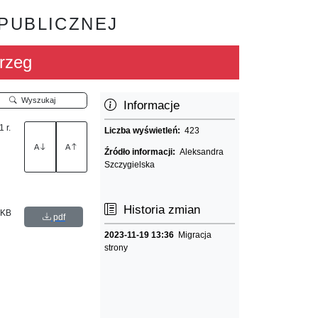
 PUBLICZNEJ
rzeg
Wyszukaj
Informacje
 r.
Liczba wyświetleń:
423
A
A
Źródło informacji:
Aleksandra
Szczygielska
Historia zmian
 KB
pdf
2023-11-19 13:36
Migracja
strony