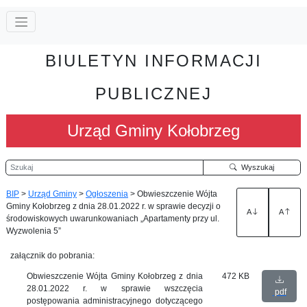
BIULETYN INFORMACJI
PUBLICZNEJ
Urząd Gminy Kołobrzeg
Szukaj
Wyszukaj
BIP
>
Urząd Gminy
>
Ogłoszenia
>
Obwieszczenie Wójta
Gminy Kołobrzeg z dnia 28.01.2022 r. w sprawie decyzji o
A
A
środowiskowych uwarunkowaniach „Apartamenty przy ul.
Wyzwolenia 5”
załącznik do pobrania:
Obwieszczenie Wójta Gminy Kołobrzeg z dnia
472 KB
28.01.2022 r. w sprawie wszczęcia
pdf
postępowania administracyjnego dotyczącego