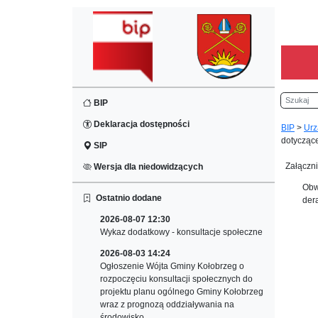
Szukaj
BIP
Deklaracja dostępności
BIP
>
Urz
dotyczące
SIP
Załączni
Wersja dla niedowidzących
Obw
Ostatnio dodane
dera
2026-08-07 12:30
Wykaz dodatkowy - konsultacje społeczne
2026-08-03 14:24
Ogłoszenie Wójta Gminy Kołobrzeg o
rozpoczęciu konsultacji społecznych do
projektu planu ogólnego Gminy Kołobrzeg
wraz z prognozą oddziaływania na
środowisko