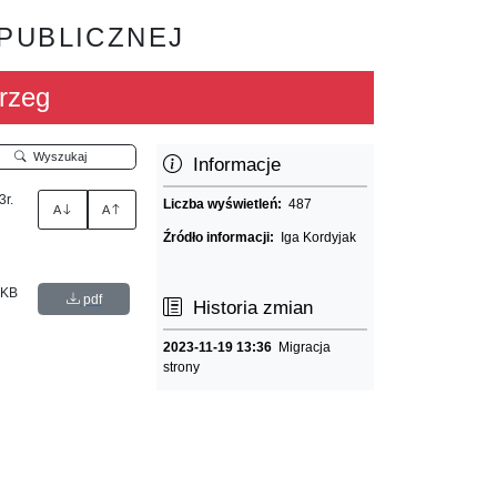
 PUBLICZNEJ
rzeg
Wyszukaj
Informacje
3r.
Liczba wyświetleń:
487
A
A
Źródło informacji:
Iga Kordyjak
 KB
pdf
Historia zmian
2023-11-19 13:36
Migracja
strony