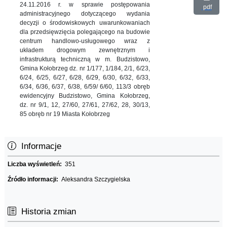
24.11.2016 r. w sprawie postępowania
pdf
administracyjnego dotyczącego wydania
decyzji o środowiskowych uwarunkowaniach
dla przedsięwzięcia polegającego na budowie
centrum handlowo-usługowego wraz z
układem drogowym zewnętrznym i
infrastrukturą techniczną w m. Budzistowo,
Gmina Kołobrzeg dz. nr 1/177, 1/184, 2/1, 6/23,
6/24, 6/25, 6/27, 6/28, 6/29, 6/30, 6/32, 6/33,
6/34, 6/36, 6/37, 6/38, 6/59/ 6/60, 113/3 obręb
ewidencyjny Budzistowo, Gmina Kołobrzeg,
dz. nr 9/1, 12, 27/60, 27/61, 27/62, 28, 30/13,
85 obręb nr 19 Miasta Kołobrzeg
Informacje
Liczba wyświetleń:
351
Źródło informacji:
Aleksandra Szczygielska
Historia zmian