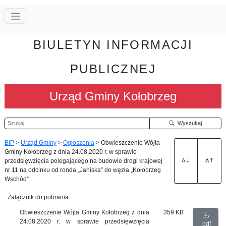
BIULETYN INFORMACJI
PUBLICZNEJ
Urząd Gminy Kołobrzeg
Szukaj
Wyszukaj
BIP
>
Urząd Gminy
>
Ogłoszenia
>
Obwieszczenie Wójta
Gminy Kołobrzeg z dnia 24.08.2020 r. w sprawie
przedsięwzięcia polegającego na budowie drogi krajowej
A
A
nr 11 na odcinku od ronda „Janiska” do węzła „Kołobrzeg
Wschód”
Załącznik do pobrania:
Obwieszczenie Wójta Gminy Kołobrzeg z dnia
359 KB
24.08.2020 r. w sprawie przedsięwzięcia
pdf