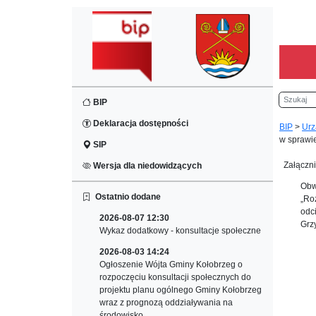
Szukaj
BIP
Deklaracja dostępności
BIP
>
Urz
w sprawi
SIP
Załączni
Wersja dla niedowidzących
Obw
Ostatnio dodane
„Ro
odc
2026-08-07 12:30
Grz
Wykaz dodatkowy - konsultacje społeczne
2026-08-03 14:24
Ogłoszenie Wójta Gminy Kołobrzeg o
rozpoczęciu konsultacji społecznych do
projektu planu ogólnego Gminy Kołobrzeg
wraz z prognozą oddziaływania na
środowisko