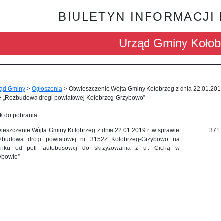
BIULETYN INFORMACJI
Urząd Gminy Kołob
ąd Gminy
>
Ogłoszenia
>
Obwieszczenie Wójta Gminy Kołobrzeg z dnia 22.01.2019
e „Rozbudowa drogi powiatowej Kołobrzeg-Grzybowo”
k do pobrania:
ieszczenie Wójta Gminy Kołobrzeg z dnia 22.01.2019 r. w sprawie
371
zbudowa drogi powiatowej nr 3152Z Kołobrzeg-Grzybowo na
inku od petli autobusowej do skrzyżowania z ul. Cichą w
ybowie”