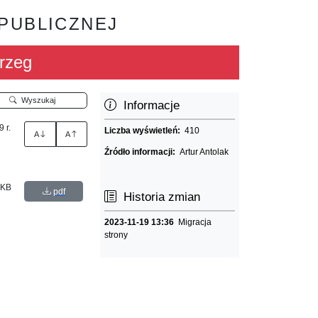
 PUBLICZNEJ
rzeg
Wyszukaj
Informacje
 r.
Liczba wyświetleń:
410
A
A
Źródło informacji:
Artur Antolak
 KB
pdf
Historia zmian
2023-11-19 13:36
Migracja
strony