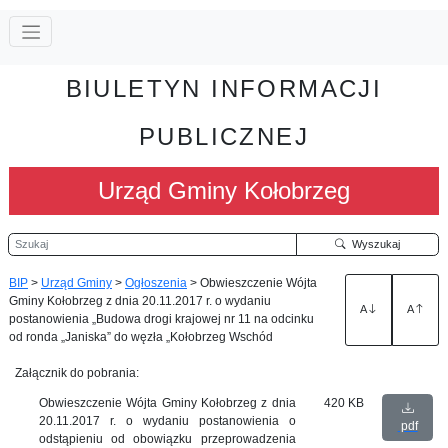
BIULETYN INFORMACJI
PUBLICZNEJ
Urząd Gminy Kołobrzeg
Szukaj
Wyszukaj
BIP
>
Urząd Gminy
>
Ogłoszenia
>
Obwieszczenie Wójta
Gminy Kołobrzeg z dnia 20.11.2017 r. o wydaniu
A
A
postanowienia „Budowa drogi krajowej nr 11 na odcinku
od ronda „Janiska” do węzła „Kołobrzeg Wschód
Załącznik do pobrania:
Obwieszczenie Wójta Gminy Kołobrzeg z dnia
420 KB
20.11.2017 r. o wydaniu postanowienia o
pdf
odstąpieniu od obowiązku przeprowadzenia