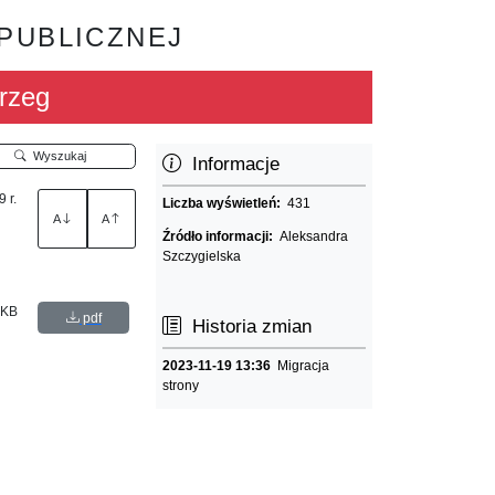
 PUBLICZNEJ
rzeg
Wyszukaj
Informacje
 r.
Liczba wyświetleń:
431
A
A
Źródło informacji:
Aleksandra
Szczygielska
 KB
pdf
Historia zmian
2023-11-19 13:36
Migracja
strony