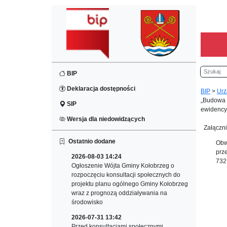
Szukaj
BIP
Deklaracja dostępności
BIP
>
Urz
„Budowa s
SIP
ewidency
Wersja dla niedowidzących
Załączni
Ostatnio dodane
Obw
prz
2026-08-03 14:24
732
Ogłoszenie Wójta Gminy Kołobrzeg o
rozpoczęciu konsultacji społecznych do
projektu planu ogólnego Gminy Kołobrzeg
wraz z prognozą oddziaływania na
środowisko
2026-07-31 13:42
Przed konsultacjami społecznymi