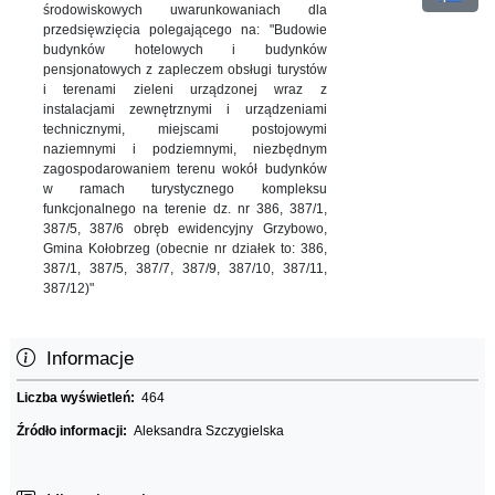
środowiskowych uwarunkowaniach dla
przedsięwzięcia polegającego na: "Budowie
budynków hotelowych i budynków
pensjonatowych z zapleczem obsługi turystów
i terenami zieleni urządzonej wraz z
instalacjami zewnętrznymi i urządzeniami
technicznymi, miejscami postojowymi
naziemnymi i podziemnymi, niezbędnym
zagospodarowaniem terenu wokół budynków
w ramach turystycznego kompleksu
funkcjonalnego na terenie dz. nr 386, 387/1,
387/5, 387/6 obręb ewidencyjny Grzybowo,
Gmina Kołobrzeg (obecnie nr działek to: 386,
387/1, 387/5, 387/7, 387/9, 387/10, 387/11,
387/12)"
Informacje
Liczba wyświetleń:
464
Źródło informacji:
Aleksandra Szczygielska