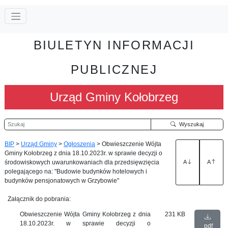
BIULETYN INFORMACJI
PUBLICZNEJ
Urząd Gminy Kołobrzeg
Szukaj
Wyszukaj
BIP
>
Urząd Gminy
>
Ogłoszenia
>
Obwieszczenie Wójta
Gminy Kołobrzeg z dnia 18.10.2023r. w sprawie decyzji o
środowiskowych uwarunkowaniach dla przedsięwzięcia
A
A
polegającego na: "Budowie budynków hotelowych i
budynków pensjonatowych w Grzybowie"
Załącznik do pobrania:
Obwieszczenie Wójta Gminy Kołobrzeg z dnia
231 KB
18.10.2023r. w sprawie decyzji o
pdf