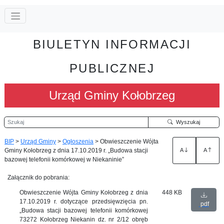
BIULETYN INFORMACJI
PUBLICZNEJ
Urząd Gminy Kołobrzeg
Szukaj
Wyszukaj
BIP
>
Urząd Gminy
>
Ogłoszenia
>
Obwieszczenie Wójta
Gminy Kołobrzeg z dnia 17.10.2019 r. „Budowa stacji
A
A
bazowej telefonii komórkowej w Niekaninie”
Załącznik do pobrania:
Obwieszczenie Wójta Gminy Kołobrzeg z dnia
448 KB
17.10.2019 r. dotyczące przedsięwzięcia pn.
pdf
„Budowa stacji bazowej telefonii komórkowej
73272 Kołobrzeg Niekanin dz. nr 2/12 obręb