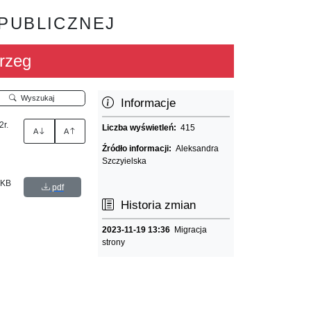
 PUBLICZNEJ
rzeg
Wyszukaj
Informacje
2r.
Liczba wyświetleń:
415
A
A
Źródło informacji:
Aleksandra
Szczyielska
 KB
pdf
Historia zmian
2023-11-19 13:36
Migracja
strony