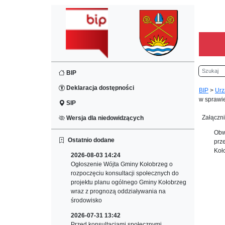
Szukaj
BIP
Deklaracja dostępności
BIP
>
Urz
w sprawie
SIP
Załączni
Wersja dla niedowidzących
Obw
Ostatnio dodane
prz
Koł
2026-08-03 14:24
Ogłoszenie Wójta Gminy Kołobrzeg o
rozpoczęciu konsultacji społecznych do
projektu planu ogólnego Gminy Kołobrzeg
wraz z prognozą oddziaływania na
środowisko
2026-07-31 13:42
Przed konsultacjami społecznymi