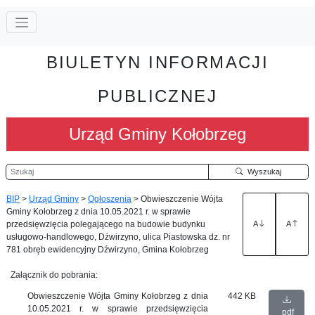
BIULETYN INFORMACJI
PUBLICZNEJ
Urząd Gminy Kołobrzeg
Szukaj
Wyszukaj
BIP
>
Urząd Gminy
>
Ogłoszenia
>
Obwieszczenie Wójta
Gminy Kołobrzeg z dnia 10.05.2021 r. w sprawie
przedsięwzięcia polegającego na budowie budynku
A
A
usługowo-handlowego, Dźwirzyno, ulica Piastowska dz. nr
781 obręb ewidencyjny Dźwirzyno, Gmina Kołobrzeg
Załącznik do pobrania:
Obwieszczenie Wójta Gminy Kołobrzeg z dnia
442 KB
10.05.2021 r. w sprawie przedsięwzięcia
pdf