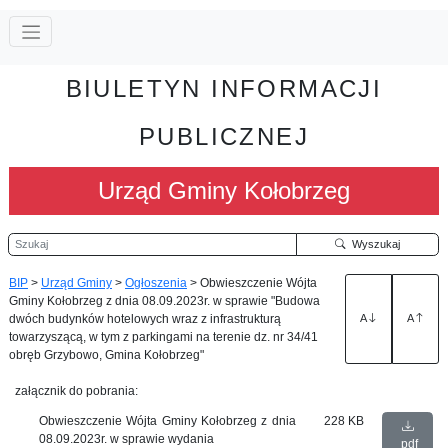
BIULETYN INFORMACJI
PUBLICZNEJ
Urząd Gminy Kołobrzeg
Szukaj
Wyszukaj
BIP
>
Urząd Gminy
>
Ogłoszenia
>
Obwieszczenie Wójta
Gminy Kołobrzeg z dnia 08.09.2023r. w sprawie "Budowa
dwóch budynków hotelowych wraz z infrastrukturą
A
A
towarzyszącą, w tym z parkingami na terenie dz. nr 34/41
obręb Grzybowo, Gmina Kołobrzeg"
załącznik do pobrania:
Obwieszczenie Wójta Gminy Kołobrzeg z dnia
228 KB
08.09.2023r. w sprawie wydania
pdf