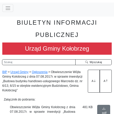
BIULETYN INFORMACJI
PUBLICZNEJ
Urząd Gminy Kołobrzeg
Szukaj
Wyszukaj
BIP
>
Urząd Gminy
>
Ogłoszenia
>
Obwieszczenie Wójta
Gminy Kołobrzeg z dnia 07.08.2017r. w sprawie inwestycji
„Budowa budynku handlowo-usługowego Marcredo dz. nr
A
A
6/13, 6/15 w obrębie ewidencyjnym Budzistowo, Gmina
Kołobrzeg”
Załącznik do pobrania:
Obwieszczenie Wójta Gminy Kołobrzeg z dnia
481 KB
07.08.2017r. w sprawie inwestycji „Budowa
pdf