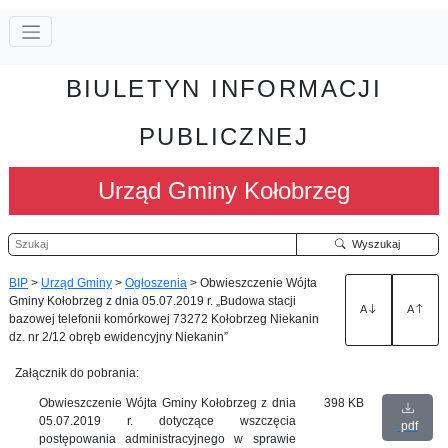
BIULETYN INFORMACJI
PUBLICZNEJ
Urząd Gminy Kołobrzeg
Szukaj
Wyszukaj
BIP
>
Urząd Gminy
>
Ogłoszenia
>
Obwieszczenie Wójta
Gminy Kołobrzeg z dnia 05.07.2019 r. „Budowa stacji
A
A
bazowej telefonii komórkowej 73272 Kołobrzeg Niekanin
dz. nr 2/12 obręb ewidencyjny Niekanin”
Załącznik do pobrania:
Obwieszczenie Wójta Gminy Kołobrzeg z dnia
398 KB
05.07.2019 r. dotyczące wszczęcia
pdf
postępowania administracyjnego w sprawie