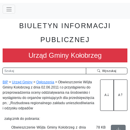
BIULETYN INFORMACJI
PUBLICZNEJ
Urząd Gminy Kołobrzeg
Szukaj
Wyszukaj
BIP
>
Urząd Gminy
>
Ogłoszenia
>
Obwieszczenie Wójta
Gminy Kołobrzeg z dnia 02.06.2011 r.o przystąpieniu do
przeprowadzenia oceny oddziaływania na środowisko i
A
A
wystąpieniu do organów opiniujących dla przedsięwzięcia
pn.: „Rozbudowa regionalnego zakładu unieszkodliwiania
i odzysku odpadów
załącznik do pobrania:
Obwieszczenie Wójta Gminy Kołobrzeg z dnia
78 KB