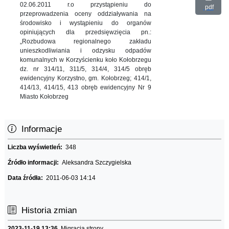
02.06.2011 r.o przystąpieniu do
pdf
przeprowadzenia oceny oddziaływania na
środowisko i wystąpieniu do organów
opiniujących dla przedsięwzięcia pn.:
„Rozbudowa regionalnego zakładu
unieszkodliwiania i odzysku odpadów
komunalnych w Korzyścienku koło Kołobrzegu
dz. nr 314/11, 311/5, 314/4, 314/5 obręb
ewidencyjny Korzystno, gm. Kołobrzeg; 414/1,
414/13, 414/15, 413 obręb ewidencyjny Nr 9
Miasto Kołobrzeg
Informacje
Liczba wyświetleń:
348
Źródło informacji:
Aleksandra Szczygielska
Data źródła:
2011-06-03 14:14
Historia zmian
2023-11-19 13:36
Migracja strony