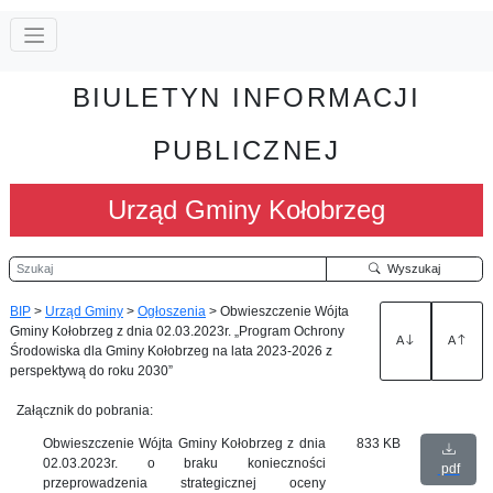
BIULETYN INFORMACJI
PUBLICZNEJ
Urząd Gminy Kołobrzeg
Szukaj
Wyszukaj
BIP
>
Urząd Gminy
>
Ogłoszenia
>
Obwieszczenie Wójta
Gminy Kołobrzeg z dnia 02.03.2023r. „Program Ochrony
A
A
Środowiska dla Gminy Kołobrzeg na lata 2023-2026 z
perspektywą do roku 2030”
Załącznik do pobrania:
Obwieszczenie Wójta Gminy Kołobrzeg z dnia
833 KB
02.03.2023r. o braku konieczności
pdf
przeprowadzenia strategicznej oceny