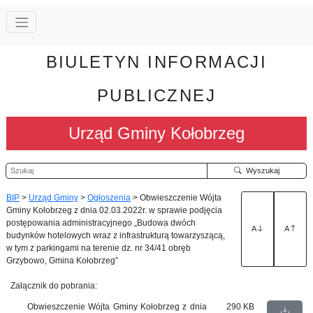
BIULETYN INFORMACJI
PUBLICZNEJ
Urząd Gminy Kołobrzeg
Szukaj
Wyszukaj
BIP
>
Urząd Gminy
>
Ogłoszenia
>
Obwieszczenie Wójta
Gminy Kołobrzeg z dnia 02.03.2022r. w sprawie podjęcia
postępowania administracyjnego „Budowa dwóch
A
A
budynków hotelowych wraz z infrastrukturą towarzyszącą,
w tym z parkingami na terenie dz. nr 34/41 obręb
Grzybowo, Gmina Kołobrzeg”
Załącznik do pobrania:
Obwieszczenie Wójta Gminy Kołobrzeg z dnia
290 KB